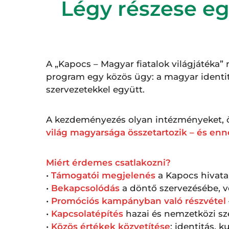
Légy részese eg
A „Kapocs – Magyar fiatalok világjátéka”
program egy közös ügy: a magyar identitá
szervezetekkel együtt.
A kezdeményezés olyan intézményeket, ö
világ magyarsága összetartozik – és enne
Miért érdemes csatlakozni?
•
Támogatói megjelenés
a Kapocs hivata
•
Bekapcsolódás
a döntő szervezésébe, 
•
Promóciós kampányban való részvétel
•
Kapcsolatépítés
hazai és nemzetközi sz
•
Közös értékek közvetítése
: identitás, 