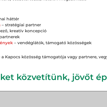
ai háttér
a
– stratégiai partner
vező, kreatív koncepció
 partnerek
mények
– vendéglátók, támogató közösségek
a Kapocs közösség támogatója vagy partnere, vegye
ket közvetítünk, jövőt ép