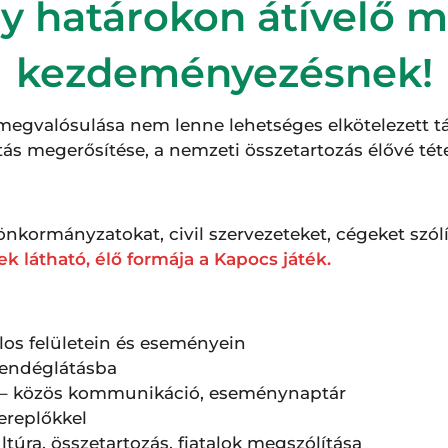
y határokon átívelő 
kezdeményezésnek!
 megvalósulása nem lenne lehetséges elkötelezett t
s megerősítése, a nemzeti összetartozás élővé tétel
nkormányzatokat, civil szervezeteket, cégeket szó
k látható, élő formája a Kapocs játék.
los felületein és eseményein
vendéglátásba
– közös kommunikáció, eseménynaptár
ereplőkkel
kultúra, összetartozás, fiatalok megszólítása