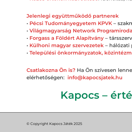
Jelenlegi együttműködő partnerek
•
Pécsi Tudományegyetem KPVK
– szakm
•
Világmagyarság Network Programirod
•
Forgass a Földért Alapítvány
– társszer
•
Külhoni magyar szervezetek
– hálózati
•
Települési önkormányzatok, közintéz
Csatlakozna Ön is?
Ha Ön szívesen lenne 
elérhetőségen:
info@kapocsjatek.hu
Kapocs – érté
© Copyright Kapocs Játék 2025