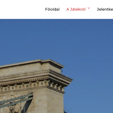
Főoldal
A Játékról
Jelentk