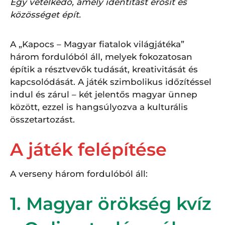
Egy vetélkedő, amely identitást erősít és
közösséget épít.
A „Kapocs – Magyar fiatalok világjátéka”
három fordulóból áll, melyek fokozatosan
építik a résztvevők tudását, kreativitását és
kapcsolódását. A játék szimbolikus időzítéssel
indul és zárul – két jelentős magyar ünnep
között, ezzel is hangsúlyozva a kulturális
összetartozást.
A játék felépítése
A verseny három fordulóból áll:
1. Magyar örökség kvíz