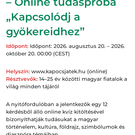
– Online tudáspróba
„Kapcsolódj a
gyökereidhez”
Időpont:
Időpont: 2026. augusztus 20. – 2026.
október 20. 00:00 (CEST)
Helyszín:
www.kapocsjatek.hu (online)
Résztvevők:
14–25 év közötti magyar fiatalok a
világ minden tájáról
A nyitófordulóban a jelentkezők egy 12
kérdésből álló online kvíz kitöltésével
bizonyíthatják tudásukat a magyar
történelem, kultúra, földrajz, szimbólumok és
diaszpóra témáiban.