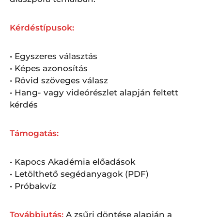
Kérdéstípusok:
• Egyszeres választás
• Képes azonosítás
• Rövid szöveges válasz
• Hang- vagy videórészlet alapján feltett
kérdés
Támogatás:
• Kapocs Akadémia előadások
• Letölthető segédanyagok (PDF)
• Próbakvíz
Továbbjutás:
A zsűri döntése alapján a