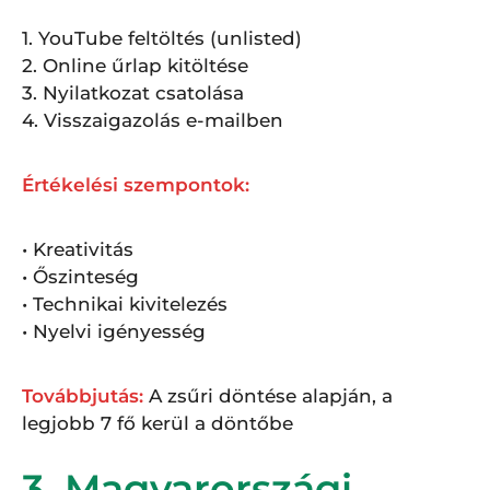
1. YouTube feltöltés (unlisted)
2. Online űrlap kitöltése
3. Nyilatkozat csatolása
4. Visszaigazolás e-mailben
Értékelési szempontok:
• Kreativitás
• Őszinteség
• Technikai kivitelezés
• Nyelvi igényesség
Továbbjutás:
A zsűri döntése alapján, a
legjobb 7 fő kerül a döntőbe
3. Magyarországi